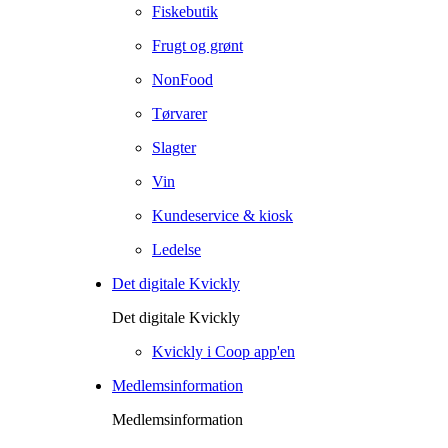
Fiskebutik
Frugt og grønt
NonFood
Tørvarer
Slagter
Vin
Kundeservice & kiosk
Ledelse
Det digitale Kvickly
Det digitale Kvickly
Kvickly i Coop app'en
Medlemsinformation
Medlemsinformation