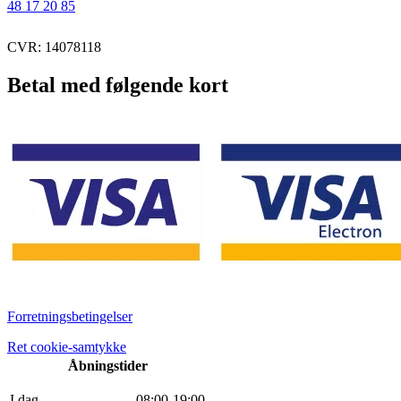
48 17 20 85
CVR: 14078118
Betal med følgende kort
Forretningsbetingelser
Ret cookie-samtykke
Åbningstider
I dag
0
8
:
0
0
-
19
:
0
0