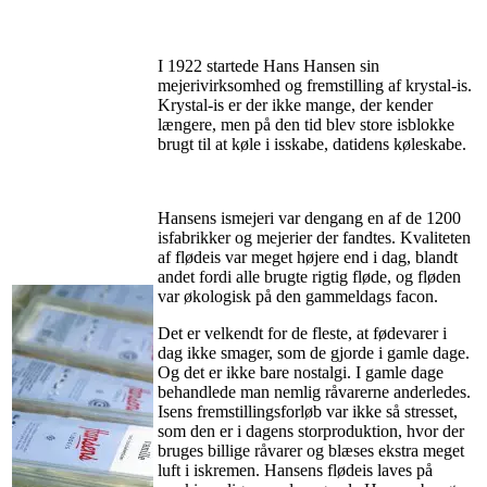
I 1922 startede Hans Hansen sin
mejerivirksomhed og fremstilling af krystal-is.
Krystal-is er der ikke mange, der kender
længere, men på den tid blev store isblokke
brugt til at køle i isskabe, datidens køleskabe.
Hansens ismejeri var dengang en af de 1200
isfabrikker og mejerier der fandtes. Kvaliteten
af flødeis var meget højere end i dag, blandt
andet fordi alle brugte rigtig fløde, og fløden
var økologisk på den gammeldags facon.
Det er velkendt for de fleste, at fødevarer i
dag ikke smager, som de gjorde i gamle dage.
Og det er ikke bare nostalgi. I gamle dage
behandlede man nemlig råvarerne anderledes.
Isens fremstillingsforløb var ikke så stresset,
som den er i dagens storproduktion, hvor der
bruges billige råvarer og blæses ekstra meget
luft i iskremen. Hansens flødeis laves på