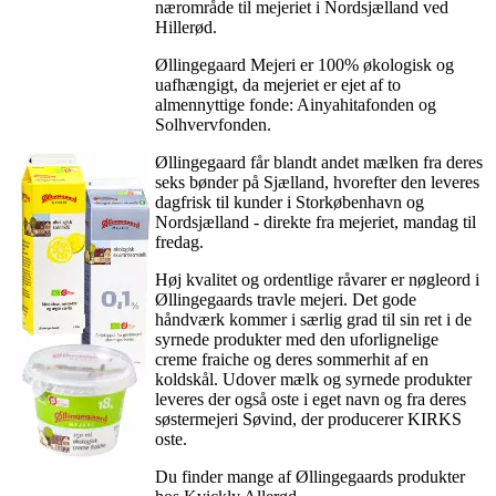
nærområde til mejeriet i Nordsjælland ved
Hillerød.
Øllingegaard Mejeri er 100% økologisk og
uafhængigt, da mejeriet er ejet af to
almennyttige fonde: Ainyahitafonden og
Solhvervfonden.
Øllingegaard får blandt andet mælken fra deres
seks bønder på Sjælland, hvorefter den leveres
dagfrisk til kunder i Storkøbenhavn og
Nordsjælland - direkte fra mejeriet, mandag til
fredag.
Høj kvalitet og ordentlige råvarer er nøgleord i
Øllingegaards travle mejeri. Det gode
håndværk kommer i særlig grad til sin ret i de
syrnede produkter med den uforlignelige
creme fraiche og deres sommerhit af en
koldskål. Udover mælk og syrnede produkter
leveres der også oste i eget navn og fra deres
søstermejeri Søvind, der producerer KIRKS
oste.
Du finder mange af Øllingegaards produkter