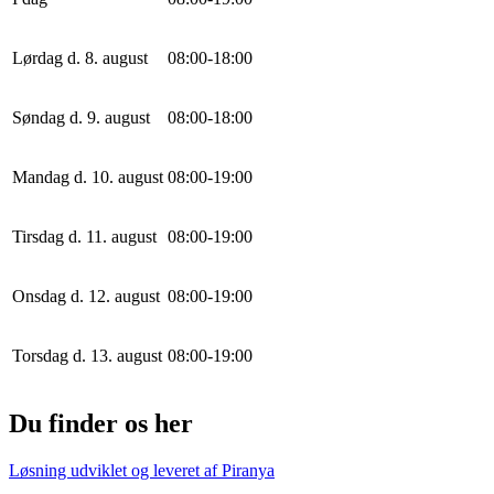
Lørdag d. 8. august
0
8
:
0
0
-
18
:
0
0
Søndag d. 9. august
0
8
:
0
0
-
18
:
0
0
Mandag d. 10. august
0
8
:
0
0
-
19
:
0
0
Tirsdag d. 11. august
0
8
:
0
0
-
19
:
0
0
Onsdag d. 12. august
0
8
:
0
0
-
19
:
0
0
Torsdag d. 13. august
0
8
:
0
0
-
19
:
0
0
Du finder os her
Løsning udviklet og leveret af
Piranya