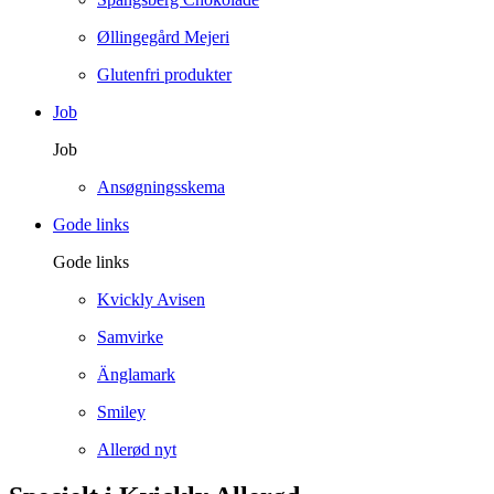
Øllingegård Mejeri
Glutenfri produkter
Job
Job
Ansøgningsskema
Gode links
Gode links
Kvickly Avisen
Samvirke
Änglamark
Smiley
Allerød nyt