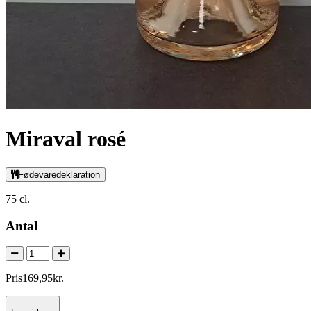
Miraval rosé
Fødevaredeklaration
75 cl.
Antal
Pris
169
,
95
kr.