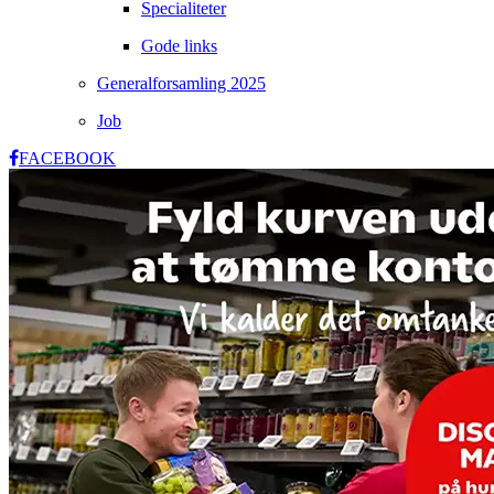
Specialiteter
Gode links
Generalforsamling 2025
Job
FACEBOOK