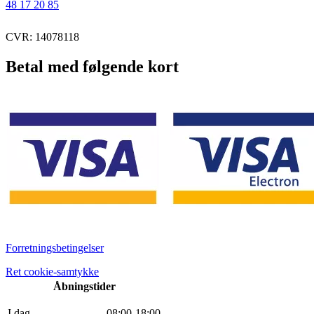
48 17 20 85
CVR: 14078118
Betal med følgende kort
Forretningsbetingelser
Ret cookie-samtykke
Åbningstider
I dag
0
8
:
0
0
-
18
:
0
0