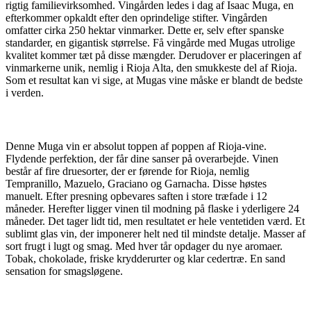
rigtig familievirksomhed. Vingården ledes i dag af Isaac Muga, en
efterkommer opkaldt efter den oprindelige stifter. Vingården
omfatter cirka 250 hektar vinmarker. Dette er, selv efter spanske
standarder, en gigantisk størrelse. Få vingårde med Mugas utrolige
kvalitet kommer tæt på disse mængder. Derudover er placeringen af
vinmarkerne unik, nemlig i Rioja Alta, den smukkeste del af Rioja.
Som et resultat kan vi sige, at Mugas vine måske er blandt de bedste
i verden.
Denne Muga vin er absolut toppen af poppen af Rioja-vine.
Flydende perfektion, der får dine sanser på overarbejde. Vinen
består af fire druesorter, der er førende for Rioja, nemlig
Tempranillo, Mazuelo, Graciano og Garnacha. Disse høstes
manuelt. Efter presning opbevares saften i store træfade i 12
måneder. Herefter ligger vinen til modning på flaske i yderligere 24
måneder. Det tager lidt tid, men resultatet er hele ventetiden værd. Et
sublimt glas vin, der imponerer helt ned til mindste detalje. Masser af
sort frugt i lugt og smag. Med hver tår opdager du nye aromaer.
Tobak, chokolade, friske krydderurter og klar cedertræ. En sand
sensation for smagsløgene.