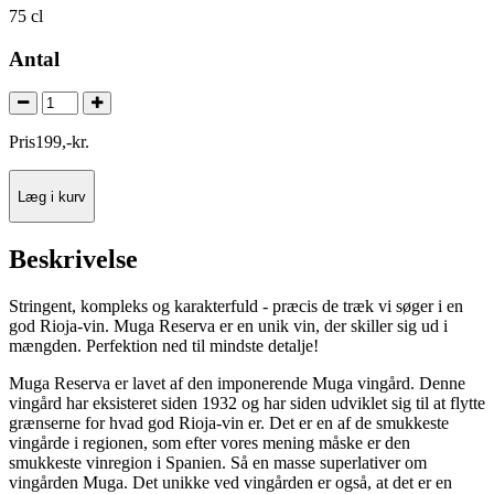
75 cl
Antal
Pris
199
,
-
kr.
Læg i kurv
Beskrivelse
Stringent, kompleks og karakterfuld - præcis de træk vi søger i en
god Rioja-vin. Muga Reserva er en unik vin, der skiller sig ud i
mængden. Perfektion ned til mindste detalje!
Muga Reserva er lavet af den imponerende Muga vingård. Denne
vingård har eksisteret siden 1932 og har siden udviklet sig til at flytte
grænserne for hvad god Rioja-vin er. Det er en af de smukkeste
vingårde i regionen, som efter vores mening måske er den
smukkeste vinregion i Spanien. Så en masse superlativer om
vingården Muga. Det unikke ved vingården er også, at det er en