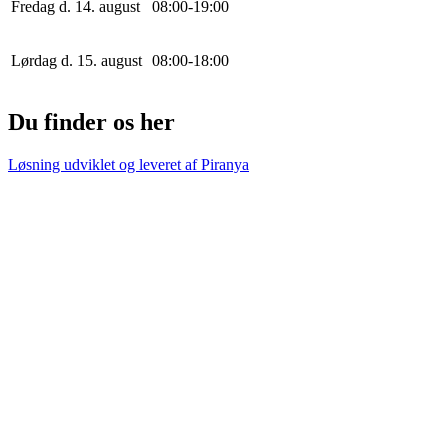
Fredag d. 14. august
0
8
:
0
0
-
19
:
0
0
Lørdag d. 15. august
0
8
:
0
0
-
18
:
0
0
Du finder os her
Løsning udviklet og leveret af
Piranya