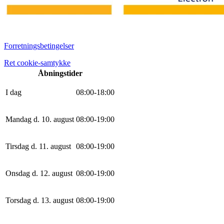
Forretningsbetingelser
Ret cookie-samtykke
Åbningstider
I dag
0
8
:
0
0
-
18
:
0
0
Mandag d. 10. august
0
8
:
0
0
-
19
:
0
0
Tirsdag d. 11. august
0
8
:
0
0
-
19
:
0
0
Onsdag d. 12. august
0
8
:
0
0
-
19
:
0
0
Torsdag d. 13. august
0
8
:
0
0
-
19
:
0
0