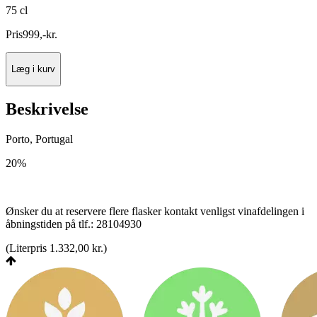
75 cl
Pris
999
,
-
kr.
Læg i kurv
Beskrivelse
Porto, Portugal
20%
Ønsker du at reservere flere flasker kontakt venligst vinafdelingen i
åbningstiden på tlf.: 28104930
(
Literpris 1.332,00 kr.
)