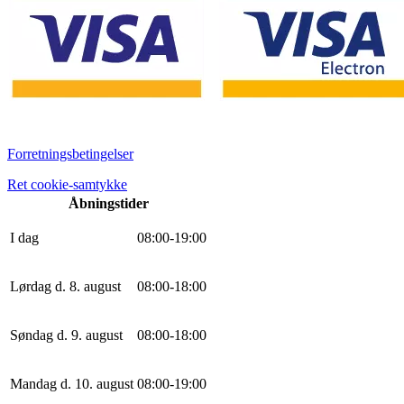
Forretningsbetingelser
Ret cookie-samtykke
Åbningstider
I dag
0
8
:
0
0
-
19
:
0
0
Lørdag d. 8. august
0
8
:
0
0
-
18
:
0
0
Søndag d. 9. august
0
8
:
0
0
-
18
:
0
0
Mandag d. 10. august
0
8
:
0
0
-
19
:
0
0