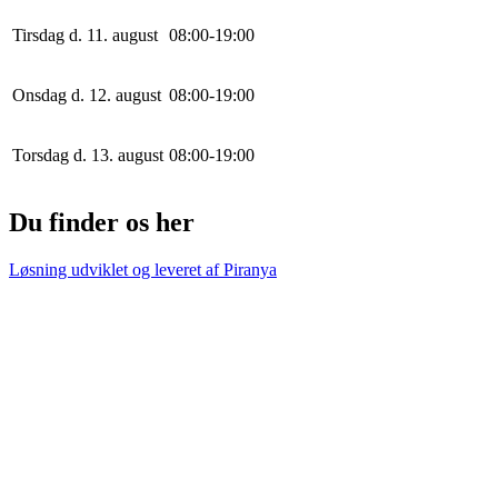
Tirsdag d. 11. august
0
8
:
0
0
-
19
:
0
0
Onsdag d. 12. august
0
8
:
0
0
-
19
:
0
0
Torsdag d. 13. august
0
8
:
0
0
-
19
:
0
0
Du finder os her
Løsning udviklet og leveret af
Piranya