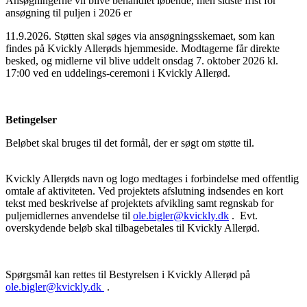
Ansøgningerne vil blive behandlet løbende, men sidste frist for
ansøgning til puljen i 2026 er
11.9.2026. Støtten skal søges via ansøgningsskemaet, som kan
findes på Kvickly Allerøds hjemmeside. Modtagerne får direkte
besked, og midlerne vil blive uddelt onsdag 7. oktober 2026 kl.
17:00 ved en uddelings-ceremoni i Kvickly Allerød.
Betingelser
Beløbet skal bruges til det formål, der er søgt om støtte til.
Kvickly Allerøds navn og logo medtages i forbindelse med offentlig
omtale af aktiviteten. Ved projektets afslutning indsendes en kort
tekst med beskrivelse af projektets afvikling samt regnskab for
puljemidlernes anvendelse til
ole.bigler@kvickly.dk
. Evt.
overskydende beløb skal tilbagebetales til Kvickly Allerød.
Spørgsmål kan rettes til Bestyrelsen i Kvickly Allerød på
ole.bigler@kvickly.dk
.