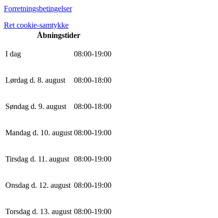
Forretningsbetingelser
Ret cookie-samtykke
Åbningstider
I dag
0
8
:
0
0
-
19
:
0
0
Lørdag d. 8. august
0
8
:
0
0
-
18
:
0
0
Søndag d. 9. august
0
8
:
0
0
-
18
:
0
0
Mandag d. 10. august
0
8
:
0
0
-
19
:
0
0
Tirsdag d. 11. august
0
8
:
0
0
-
19
:
0
0
Onsdag d. 12. august
0
8
:
0
0
-
19
:
0
0
Torsdag d. 13. august
0
8
:
0
0
-
19
:
0
0