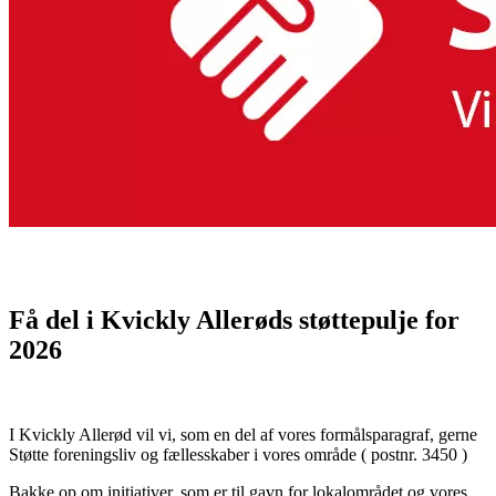
Få del i Kvickly Allerøds støttepulje for
2026
I Kvickly Allerød vil vi, som en del af vores formålsparagraf, gerne
Støtte foreningsliv og fællesskaber i vores område ( postnr. 3450 )
Bakke op om initiativer, som er til gavn for lokalområdet og vores